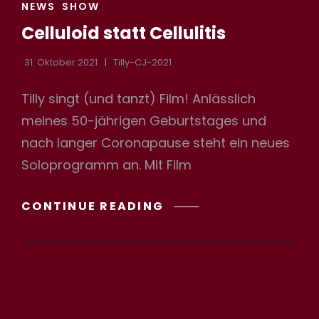
CAT
NEWS
SHOW
LINKS
Celluloid statt Cellulitis
31. Oktober 2021
Tilly-CJ-2021
Tilly singt (und tanzt) Film! Anlässlich
meines 50-jährigen Geburtstages und
nach langer Coronapause steht ein neues
Soloprogramm an. Mit Film
CELLULOID
CONTINUE READING
STATT
CELLULITIS