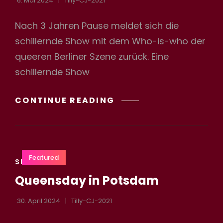
6. Mai 2024
Tilly-CJ-2021
Nach 3 Jahren Pause meldet sich die
schillernde Show mit dem Who-is-who der
h
queeren Berliner Szene zurück. Eine
schillernde Show
QUEER
CONTINUE READING
IST
BEAUTIFUL-
DIE
REVUE
Featured
CAT
2024
SHOW
LINKS
Queensday in Potsdam
30. April 2024
Tilly-CJ-2021