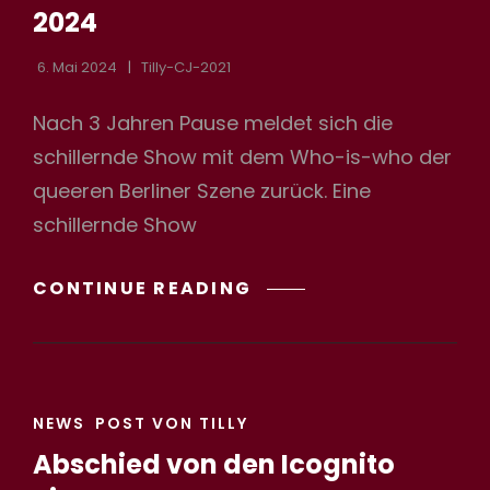
2024
6. Mai 2024
Tilly-CJ-2021
Nach 3 Jahren Pause meldet sich die
schillernde Show mit dem Who-is-who der
queeren Berliner Szene zurück. Eine
schillernde Show
QUEER
CONTINUE READING
IST
BEAUTIFUL-
DIE
REVUE
CAT
2024
NEWS
POST VON TILLY
LINKS
Abschied von den Icognito