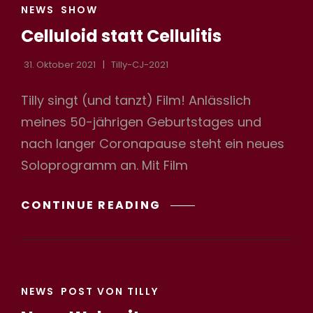
CAT
NEWS
SHOW
LINKS
Celluloid statt Cellulitis
31. Oktober 2021
Tilly-CJ-2021
Tilly singt (und tanzt) Film! Anlässlich
meines 50-jährigen Geburtstages und
nach langer Coronapause steht ein neues
Soloprogramm an. Mit Film
CELLULOID
CONTINUE READING
STATT
CELLULITIS
CAT
NEWS
POST VON TILLY
LINKS