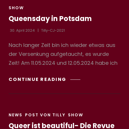
CAT
SHOW
LINKS
Queensday in Potsdam
h
30. April 2024
Tilly-CJ-2021
Nach langer Zeit bin ich wieder etwas aus
der Versenkung aufgetaucht, es wurde
Zeit! Am 11.05.2024 und 12.05.2024 habe ich
QUEENSDAY
CONTINUE READING
IN
POTSDAM
CAT
NEWS
POST VON TILLY
SHOW
LINKS
Queer ist beautiful- Die Revue