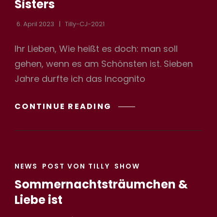
Sisters
6. April 2023
Tilly-CJ-2021
Ihr Lieben, Wie heißt es doch: man soll
gehen, wenn es am Schönsten ist. Sieben
Jahre durfte ich das Incognito
ABSCHIED
CONTINUE READING
VON
DEN
ICOGNITO
SISTERS
CAT
NEWS
POST VON TILLY
SHOW
LINKS
Sommernachtsträumchen &
Liebe ist