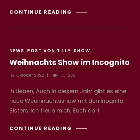
SOMMERNACHTSTRÄ
CONTINUE READING
&
LIEBE
IST
CAT
NEWS
POST VON TILLY
SHOW
LINKS
Weihnachts Show im Incognito
13. Oktober 2022
Tilly-CJ-2021
Ih Lieben, Auch in diesem Jahr gibt es eine
neue Weeihnachtsshow mit den Inognito
Sisters. Ich freue mich, Euch dort
WEIHNACHTS
CONTINUE READING
SHOW