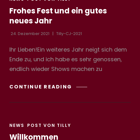
LINKS
Frohes Fest und ein gutes
neues Jahr
24. Dezember 2021
Tilly-CJ-2021
Ihr Lieben!Ein weiteres Jahr neigt sich dem
Ende zu, und ich habe es sehr genossen,
endlich wieder Shows machen zu
FROHES
CONTINUE READING
FEST
UND
EIN
GUTES
CAT
NEUES
NEWS
POST VON TILLY
LINKS
JAHR
Willkommen