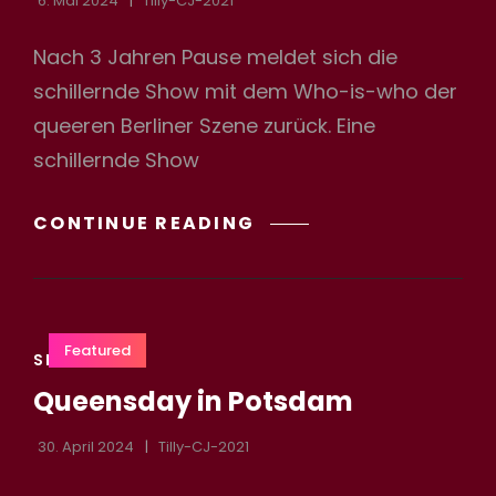
6. Mai 2024
Tilly-CJ-2021
Nach 3 Jahren Pause meldet sich die
schillernde Show mit dem Who-is-who der
h
queeren Berliner Szene zurück. Eine
schillernde Show
QUEER
CONTINUE READING
IST
BEAUTIFUL-
DIE
REVUE
Featured
CAT
2024
SHOW
LINKS
Queensday in Potsdam
30. April 2024
Tilly-CJ-2021