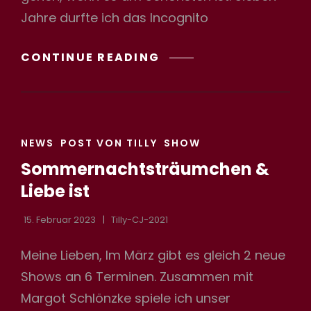
Jahre durfte ich das Incognito
ABSCHIED
CONTINUE READING
VON
DEN
ICOGNITO
SISTERS
CAT
NEWS
POST VON TILLY
SHOW
LINKS
Sommernachtsträumchen &
Liebe ist
15. Februar 2023
Tilly-CJ-2021
Meine Lieben, Im März gibt es gleich 2 neue
Shows an 6 Terminen. Zusammen mit
Margot Schlönzke spiele ich unser