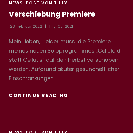
CAT
NEWS
POST VON TILLY
LINKS
Verschiebung Premiere
23. Februar 2022
Tilly-CJ-2021
Mein Lieben, Leider muss die Premiere
meines neuen Soloprogrammes „Celluloid
statt Cellutis“ auf den Herbst verschoben
werden. Aufgrund akuter gesundheitlicher
Einschränkungen
VERSCHIEBUNG
CONTINUE READING
PREMIERE
CAT
NEWS
POST VON TILLY