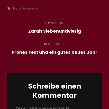
Tags,
Neue Webseite
Beitragsnavigation
PREV POST
Previous
Zarah Siebenundvierig
Post
NEXT POST
Next
Frohes Fest und ein gutes neues Jahr
Post
Schreibe einen
Kommentar
Deine E-Mail-Adresse wird nicht