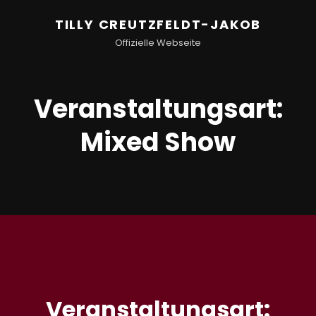
TILLY CREUTZFELDT-JAKOB
Offizielle Webseite
Veranstaltungsart:
Mixed Show
Veranstaltungsart: