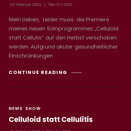
23. Februar 2022
Tilly-CJ-2021
Mein Lieben, Leider muss die Premiere
h
meines neuen Soloprogrammes „Celluloid
statt Cellutis“ auf den Herbst verschoben
werden. Aufgrund akuter gesundheitlicher
Einschränkungen
VERSCHIEBUNG
CONTINUE READING
PREMIERE
CAT
NEWS
SHOW
LINKS
Celluloid statt Cellulitis